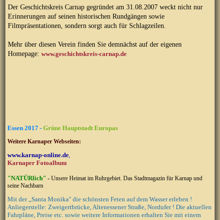
Der Geschichtskreis Carnap gegründet am 31.08.2007 weckt nicht nur
Erinnerungen auf seinen historischen Rundgängen sowie
Filmpräsentationen, sondern sorgt auch für Schlagzeilen.
Mehr über diesen Verein finden Sie demnächst auf der eigenen
Homepage:
www.geschichtskreis-carnap.de
Essen 2017 -
Grüne Hauptstadt Europas
Weitere Karnaper Webseiten:
www.karnap-online.de
,
Karnaper Fotoalbum
"NATÜRlich"
-
Unsere Heimat im Ruhrgebiet.
Das Stadtmagazin für Karnap und
seine Nachbarn
Mit der ,,Santa Monika" die schönsten Feten auf dem Wasser erleben !
Anliegerstelle: Zweigertbrücke, Altenessener Straße, Nordufer ! Die aktuellen
Fahrpläne, Preise etc. sowie weitere Informationen erhalten Sie mit einem